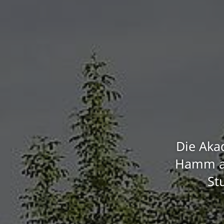
Die Aka
Hamm al
St