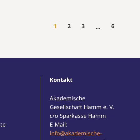
1
2
3
6
…
Kontakt
Akademische
Gesellschaft Hamm e. V.
c/o Sparkasse Hamm
te
E-Mail:
info@akademische-